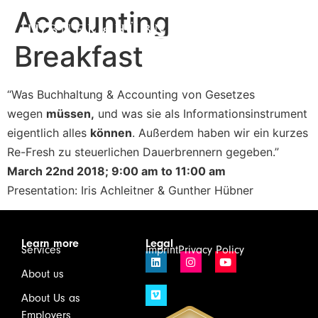
Accounting
Breakfast
“Was Buchhaltung & Accounting von Gesetzes
wegen
müssen,
und was sie als Informationsinstrument
eigentlich alles
können
. Außerdem haben wir ein kurzes
Re-Fresh zu steuerlichen Dauerbrennern gegeben.”
March 22nd 2018; 9:00 am to 11:00 am
Presentation: Iris Achleitner & Gunther Hübner
Learn more
Legal
Services
Imprint
Privacy Policy
About us
About Us as
Employers