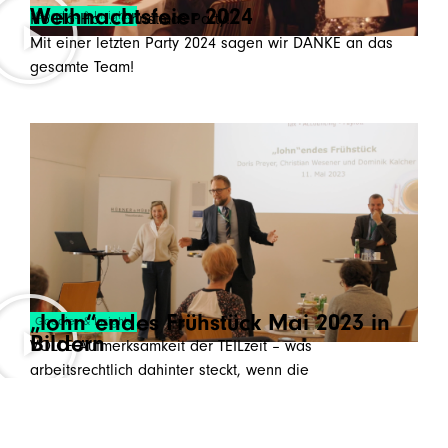
Weihnachtsfeier 2024
Goodies & Insights
Ho Ho Ho … Christmas Party!
Mit einer letzten Party 2024 sagen wir DANKE an das
gesamte Team!
„lohn“endes Frühstück Mai 2023 in
Goodies & Insights
Bildern
VOLLE Aufmerksamkeit der TEILzeit – was
arbeitsrechtlich dahinter steckt, wenn die
Arbeitszeit
möglichst
flexibel
ist.