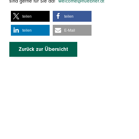
sind gerne für Sie da!
welcome@huebner.at
teilen
teilen
teilen
E-Mail
Zurück zur Übersicht
Mehr erfahren
Rechtliches
Leistungen
Impressum
Über uns
Datenschutz
Karriere
Infos & Downloads