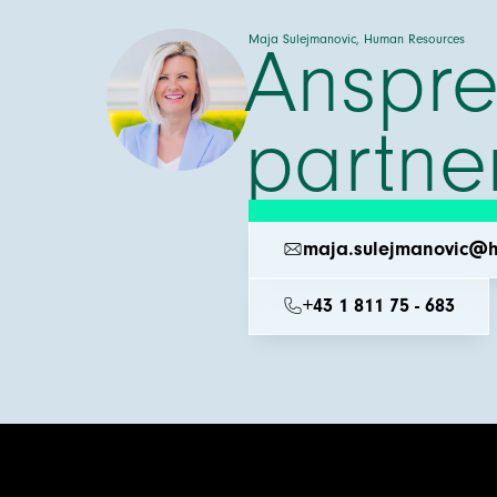
Maja Sulejmanovic, Human Resources
Anspre
partne
maja.sulejmanovic@h
+43 1 811 75 - 683