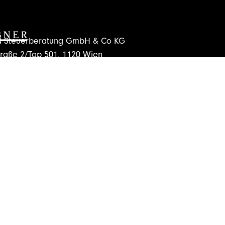
nd Steuerberatung GmbH & Co KG
traße 2/Top 501, 1120 Wien
er.at
anmelden