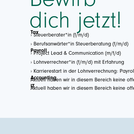
dich jetzt!
Tax
Steuerberater*in (f/m/d)
Berufsanwärter*in Steuerberatung (f/m/d)
Payroll
Project Lead & Communication (m/f/d)
Lohnverrechner*in (f/m/d) mit Erfahrung
Karrierestart in der Lohnverrechnung: Payroll
Accounting
Aktuell haben wir in diesem Bereich keine off
IT
Aktuell haben wir in diesem Bereich keine off