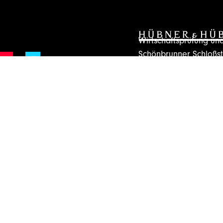
Wirtschaftsprüfung u
Schönbrunner Schloßs
Tel.
+43(1)81175 – 0
Mail:
welcome@huebn
Zum Newsletter 