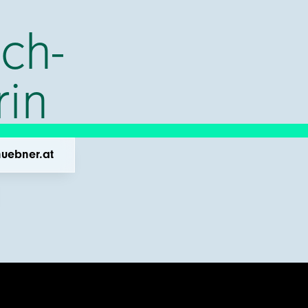
ch-
rin
uebner.at