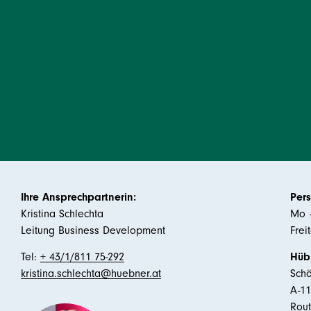
Ihre Ansprechpartnerin:
Pers
Kristina Schlechta
Mo –
Leitung Business Development
Frei
Tel:
+ 43/1/811 75-292
Hüb
kristina.schlechta@huebner.at
Schö
A-1
Rou