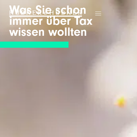
Was Sie schon
immer über Tax
wissen wollten