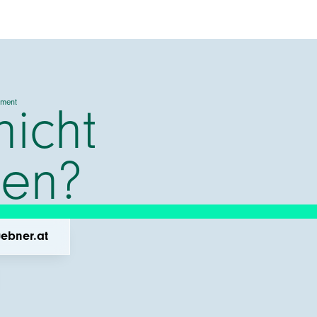
pment
nicht
den?
uebner.at