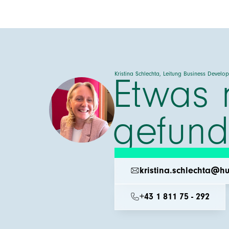
Kristina Schlechta, Leitung Business Develo
Etwas 
gefun
kristina.schlechta@h
+43 1 811 75 - 292