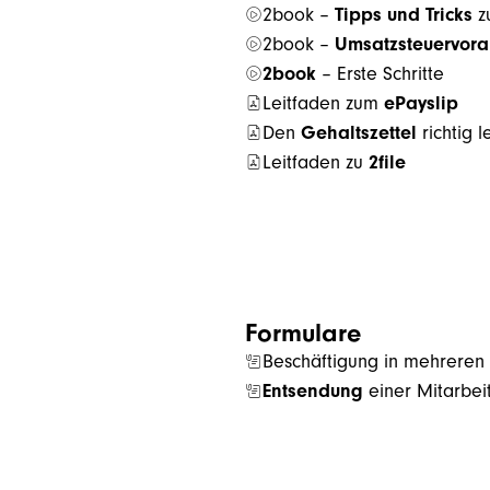
2book –
Tipps und Tricks
z
2book –
Umsatzsteuervor
2book
– Erste Schritte
Leitfaden zum
ePayslip
Den
Gehaltszettel
richtig l
Leitfaden zu
2file
Formulare
Beschäftigung in mehreren
Entsendung
einer Mitarbeit