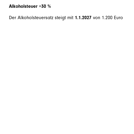
Alkoholsteuer +30 %
Der Alkoholsteuersatz steigt mit
1.1.2027
von 1.200 Euro
auf
1.560 Euro je 100 Liter reinem Alkohol
– ein Plus
von 30 %.
Normverbrauchsabgabe (NoVA)
Für Fahrzeuge, für die
nur ein CO₂-Wert nach
NEFZ
vorliegt, kann dieser künftig mit dem
1,27-
fachen
angesetzt werden.
Zur Vermeidung von Härtefällen wird das
Besteuerungsniveau für bestimmte zuletzt im
Ausland zugelassene Gebrauchtfahrzeuge
angeglichen (betrifft ausschließlich Fahrzeuge von
Vertriebenen aus der Ukraine).
Stabilitätsabgabe (Bankenabgabe)
Der derzeit gültige Satz bleibt bis einschließlich 2029