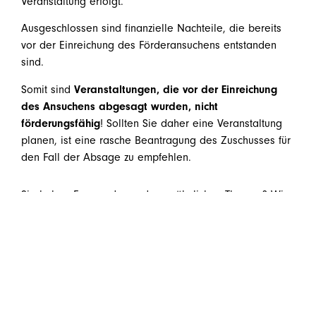
Veranstaltung erfolgt.
Ausgeschlossen sind finanzielle Nachteile, die bereits
vor der Einreichung des Förderansuchens entstanden
sind.
Somit sind
Veranstaltungen, die vor der Einreichung
des Ansuchens abgesagt wurden, nicht
förderungsfähig
! Sollten Sie daher eine Veranstaltung
planen, ist eine rasche Beantragung des Zuschusses für
den Fall der Absage zu empfehlen.
Sie haben Fragen dazu oder zu ähnlichen Themen? Wir
sind gerne für Sie da!
welcome@huebner.at
teilen
teilen
teilen
E-Mail