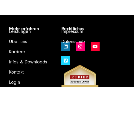
Mehr erfahren
Rechtliches
Leistungen
Impressum
Über uns
Datenschutz
Karriere
Infos & Downloads
Kontakt
Login
Wirtschaftsprüfung und Steuerberatung GmbH & Co KG
Schönbrunner Schloßstraße 2/Top 501, 1120 Wien
Tel.
+43(1)81175 – 0