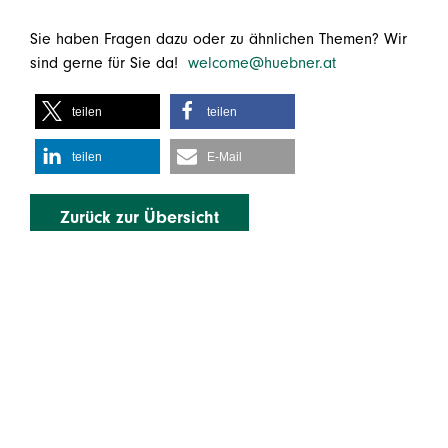
Sie haben Fragen dazu oder zu ähnlichen Themen? Wir
sind gerne für Sie da!
welcome@huebner.at
teilen
teilen
teilen
E-Mail
Zurück zur Übersicht
Mehr erfahren
Rechtliches
Leistungen
Impressum
Über uns
Datenschutz
Karriere