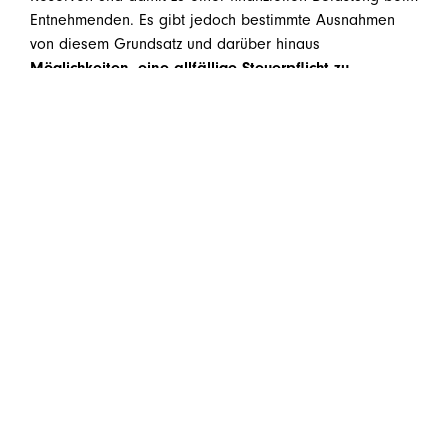
Entnehmenden. Es gibt jedoch bestimmte Ausnahmen
von diesem Grundsatz und darüber hinaus
Möglichkeiten, eine allfällige Steuerpflicht zu
optimieren
. Eine frühzeitige Beratung ist daher
empfehlenswert!
Sie haben Fragen dazu oder zu ähnlichen Themen? Wir
sind gerne für Sie da!
welcome@huebner.at
teilen
teilen
teilen
E-Mail
Zurück zur Übersicht