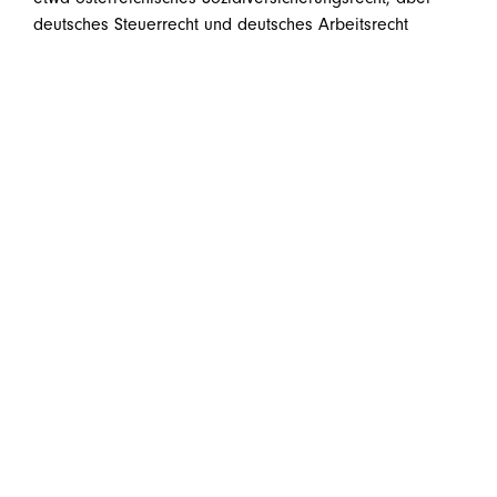
deutsches Steuerrecht und deutsches Arbeitsrecht
gelten. Eine umfassende und frühzeitige Beratung ist auf
jeden Fall zu empfehlen.
Sie haben Fragen dazu oder zu ähnlichen Themen? Wir
sind gerne für Sie da!
welcome@huebner.at
teilen
teilen
teilen
E-Mail
Zurück zur Übersicht