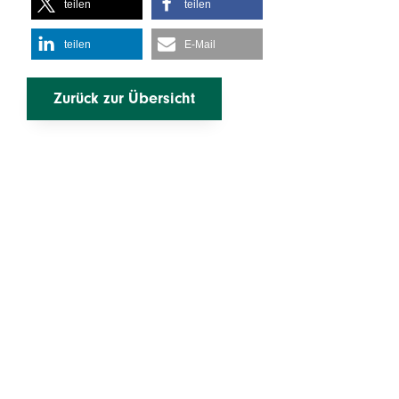
teilen
teilen
teilen
E-Mail
Zurück zur Übersicht
Mehr erfahren
Rechtliches
Leistungen
Impressum
Über uns
Datenschutz
Karriere
Infos & Downloads
Kontakt
Login