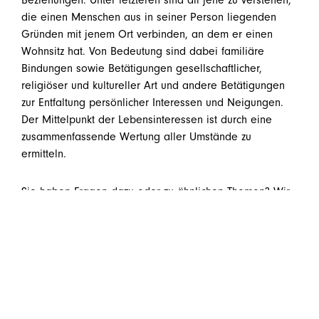
die einen Menschen aus in seiner Person liegenden
Gründen mit jenem Ort verbinden, an dem er einen
Wohnsitz hat. Von Bedeutung sind dabei familiäre
Bindungen sowie Betätigungen gesellschaftlicher,
religiöser und kultureller Art und andere Betätigungen
zur Entfaltung persönlicher Interessen und Neigungen.
Der Mittelpunkt der Lebensinteressen ist durch eine
zusammenfassende Wertung aller Umstände zu
ermitteln.
Sie haben Fragen dazu oder zu ähnlichen Themen? Wir
sind gerne für Sie da!
welcome@huebner.at
teilen
teilen
teilen
E-Mail