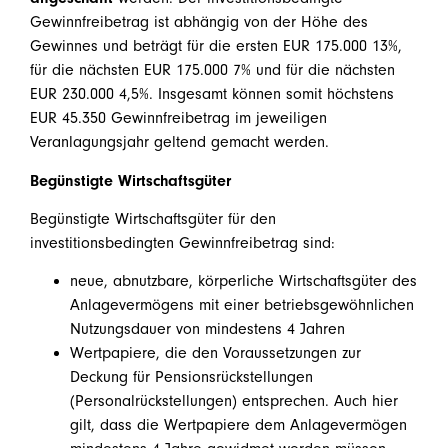
Gewinnfreibetrag ist abhängig von der Höhe des
Gewinnes und beträgt für die ersten EUR 175.000 13%,
für die nächsten EUR 175.000 7% und für die nächsten
EUR 230.000 4,5%. Insgesamt können somit höchstens
EUR 45.350 Gewinnfreibetrag im jeweiligen
Veranlagungsjahr geltend gemacht werden.
Begünstigte Wirtschaftsgüter
Begünstigte Wirtschaftsgüter für den
investitionsbedingten Gewinnfreibetrag sind:
neue, abnutzbare, körperliche Wirtschaftsgüter des
Anlagevermögens mit einer betriebsgewöhnlichen
Nutzungsdauer von mindestens 4 Jahren
Wertpapiere, die den Voraussetzungen zur
Deckung für Pensionsrückstellungen
(Personalrückstellungen) entsprechen. Auch hier
gilt, dass die Wertpapiere dem Anlagevermögen