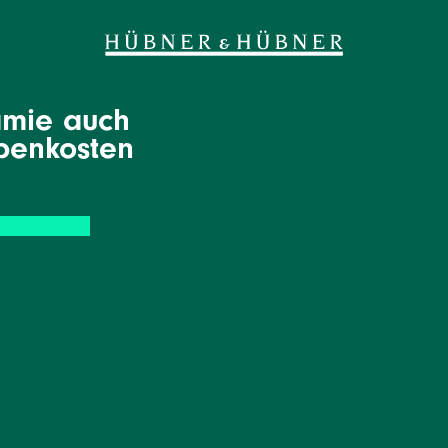
rämie auch
benkosten