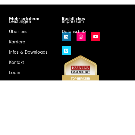
Mehr erfahren
Rechtliches
Leistungen
Impressum
Über uns
Datenschutz
Karriere
Infos & Downloads
Kontakt
Login
Wirtschaftsprüfung und Steuerberatung GmbH & Co KG
Schönbrunner Schloßstraße 2/Top 501, 1120 Wien
Tel.
+43(1)81175 – 0
Mail:
welcome@huebner.at