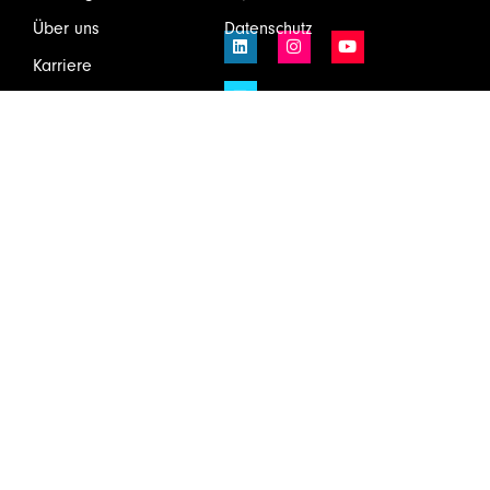
Über uns
Datenschutz
Karriere
Infos & Downloads
Kontakt
Login
Wirtschaftsprüfung und Steuerberatung GmbH & Co KG
Schönbrunner Schloßstraße 2/Top 501, 1120 Wien
Tel.
+43(1)81175 – 0
Mail:
welcome@huebner.at
Zum Newsletter anmelden