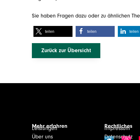
Sie haben Fragen dazu oder zu ähnlichen Th
teilen
teilen
teilen
Zurück zur Übersicht
Mehr erfahren
Rechtliches
Leistungen
Impressum
Über uns
Datenschutz