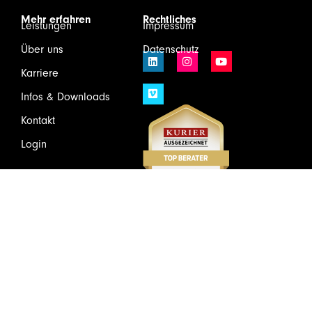
Mehr erfahren
Rechtliches
Leistungen
Impressum
Über uns
Datenschutz
Karriere
Infos & Downloads
Kontakt
Login
Wirtschaftsprüfung und Steuerberatung GmbH & Co KG
Schönbrunner Schloßstraße 2/Top 501, 1120 Wien
Tel.
+43(1)81175 – 0
Mail:
welcome@huebner.at
Zum Newsletter anmelden