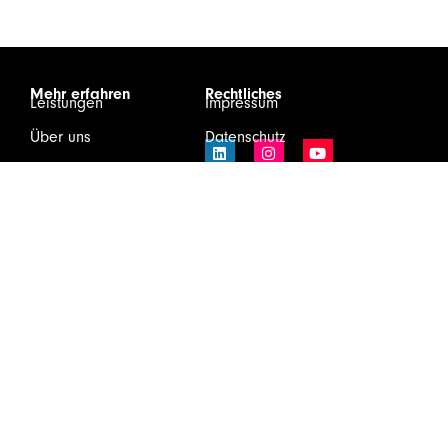
Mehr erfahren
Rechtliches
Leistungen
Impressum
Über uns
Datenschutz
Karriere
Infos & Downloads
Kontakt
Login
Wirtschaftsprüfung und Steuerberatung GmbH & Co KG
Schönbrunner Schloßstraße 2/Top 501, 1120 Wien
Tel.
+43(1)81175 – 0