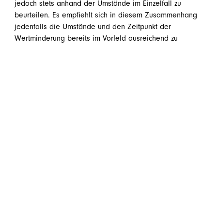
jedoch stets anhand der Umstände im Einzelfall zu
beurteilen. Es empfiehlt sich in diesem Zusammenhang
jedenfalls die Umstände und den Zeitpunkt der
Wertminderung bereits im Vorfeld ausreichend zu
dokumentieren, um nachteilige steuerliche
Konsequenzen zu vermeiden. Wir beraten Sie dabei
gerne.
Sie haben Fragen dazu oder zu ähnlichen Themen? Wir
sind gerne für Sie da!
welcome@huebner.at
teilen
teilen
teilen
E-Mail
Zurück zur Übersicht