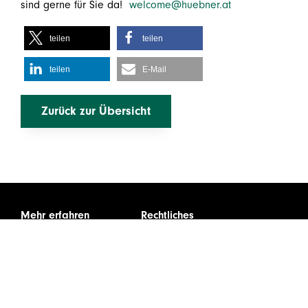
sind gerne für Sie da!
welcome@huebner.at
teilen
teilen
teilen
E-Mail
Zurück zur Übersicht
Mehr erfahren
Rechtliches
Leistungen
Impressum
Über uns
Datenschutz
Karriere
Infos & Downloads