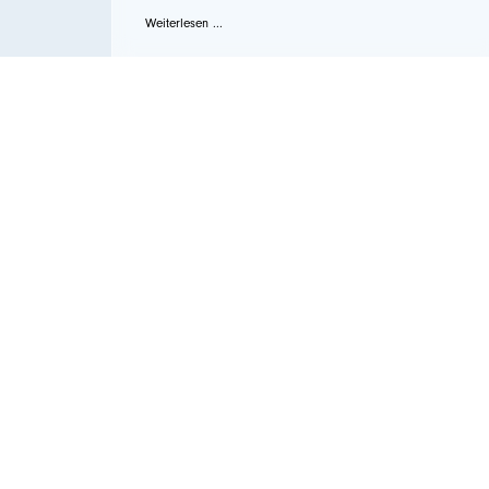
Weiterlesen ...
Juli 24, 2019
Anrechnung von Karenzzeiten
Neu ist die Anrechnung von Karenzzeiten
für alle Ansprüche, die sich nach der Dauer
der Dienstzeit richten. Hier die Details:
Weiterlesen ...