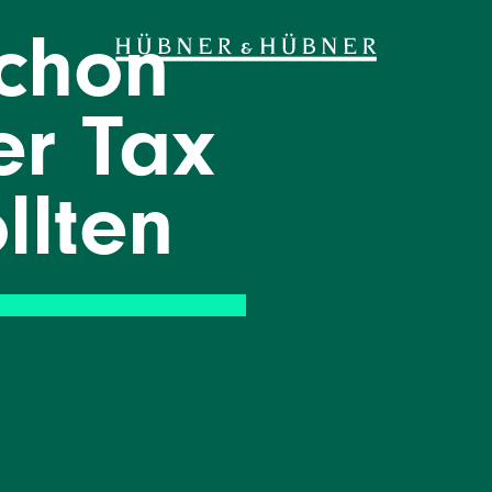
chon
er Tax
llten