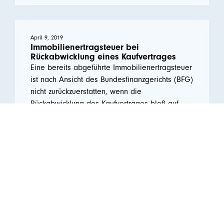
April 9, 2019
Immobilienertragsteuer bei
Rückabwicklung eines Kaufvertrages
Eine bereits abgeführte Immobilienertragsteuer
ist nach Ansicht des Bundesfinanzgerichts (BFG)
nicht zurückzuerstatten, wenn die
Rückabwicklung des Kaufvertrages bloß auf
einer einvernehmlichen Parteienvereinbarung
ohne Vorliegen gerichtlicher Auflösungsgründe
beruht.
Weiterlesen ...
April 9, 2019
Wechsel in eine GmbH – steuerliche Vor-